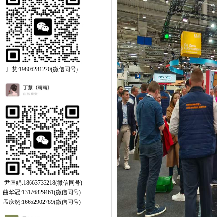
丁 慧:19806281220(微信同号)
尹国娟:18663733218(微信同号)
曲华冠:13176829461(微信同号)
孟庆然:16652902789(微信同号)