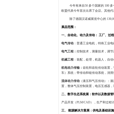
今年有来自
50
多个国家的
100
多
欧盟代表今年首次出席了会议。其他代
除了德国汉诺威展览中心的
130,
展品范围：
一、自动化、动力及传动： 工厂、过
电气传动
：普通工业电机，特殊工业电
电气工程：
控制技术，测量技术，调节
机械工程
：装配，处理，机器人，自动
机电动力传输：
齿轮和齿轮传动装置，
车）系统；带传动和链传动系统，润滑
流体动力传动
（液压和气压传动）：液
置，整体气压控制装置，电压互感器，
二、
数字
生态系统
展：
软件以及数据管
产品开发（
PLM/CAD
），生产和过程
三、 能源
解决方案
展：
供电及基础设施