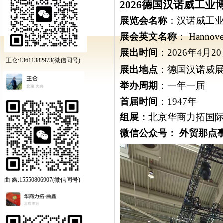
2026
德国汉诺威工业
展览会名称
：汉诺威工
展会英文名称
：
Hannove
展出时间
：
2026年4
月20
王仑:13611382973(微信同号)
展出地点
：德国汉诺威
举办周期
：一年一届
首届时间
：
1947
年
组展：
北京华商力拓国
微信公众号：
外贸那点
曲 鑫:15550806907(微信同号)