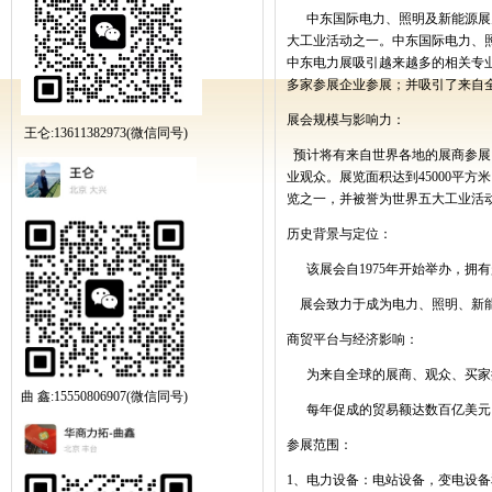
中东国际电力、照明及新能源展
大工业活动之一。中东国际电力、
中东电力展吸引越来越多的相关专
多家参展企业参展；并吸引了来自
展会规模与影响力：
王仑:13611382973(微信同号)
预计将有来自世界各地的展商参展
业观众。展览面积达到
45000
平方米
览之一，并被誉为世界五大工业活
历史背景与定位：
该展会自
1975
年开始举办，拥有
展会致力于成为电力、照明、新
商贸平台与经济影响：
为来自全球的展商、观众、买家
曲 鑫:15550806907(微信同号)
每年促成的贸易额达数百亿美元
参展范围：
1
、电力设备：电站设备，变电设备