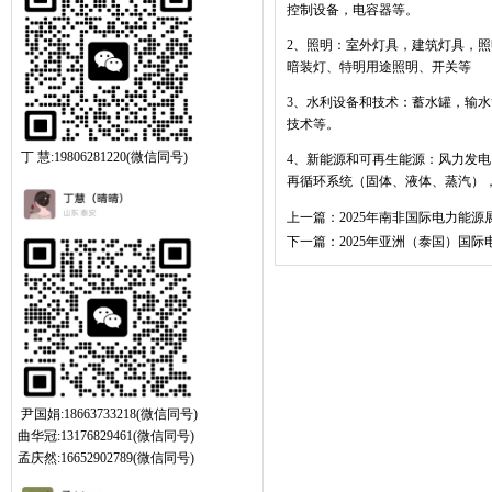
控制设备，电容器等。
2
、照明：室外灯具，建筑灯具，照
暗装灯、特明用途照明、开关等
3
、水利设备和技术：蓄水罐，输水
技术等。
丁 慧:19806281220(微信同号)
4
、新能源和可再生能源：风力发电
再循环系统（固体、液体、蒸汽）
上一篇：
2025年南非国际电力能源
下一篇：
2025年亚洲（泰国）国
尹国娟:18663733218(微信同号)
曲华冠:13176829461(微信同号)
孟庆然:16652902789(微信同号)