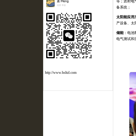
等；农村电
备系统；
太阳能应用
产设备、太
储能
：电池
电气测试和
http://www.hsltzl.com