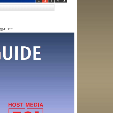
1
2
3
4
5
-CTICC