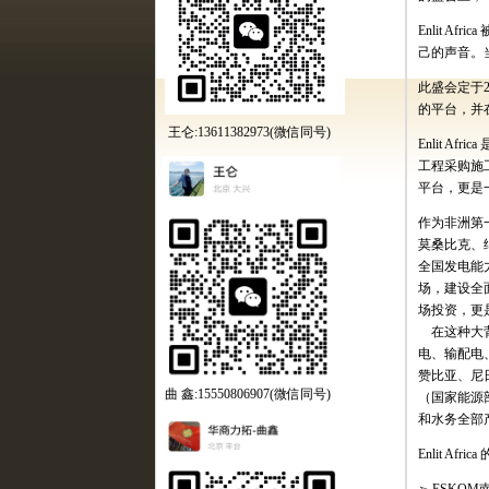
Enlit Africa
己的声音。
此盛会定于
的平台，并
王仑:13611382973(微信同号)
Enlit Africa
工程采购施
平台，更是
作为非洲第
莫桑比克、
全国发电能
场，建设全
场投资，更
在这种大
电、输配电
赞比亚、尼
曲 鑫:15550806907(微信同号)
（国家能源
和水务全部
Enlit Africa