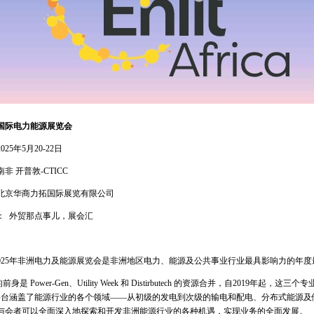
国际电力能源展览会
2025
年
5
月
20-22
日
南非
开普敦
-CTICC
北京华商力拓国际展览有限公司
：
外贸那点事儿，展会汇
025
年非洲电力及能源展览会是非洲地区电力、能源及公共事业行业最具影响力的年度
的前身是
Power-Gen
、
Utility Week
和
Distirbutech
的资源合并，自
2019
年起，这三个专
平台涵盖了能源行业的各个领域——从初级的发电到次级的输电和配电、分布式能源及
与会者可以全面深入地探索和开发非洲能源行业的各种机遇，实现业务的全面发展。