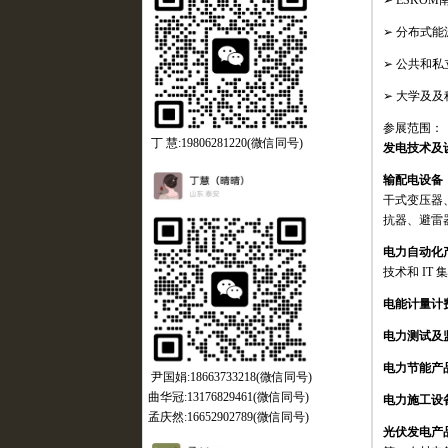
➢
ESKOM
➢ 分布式能源
➢ 公共和私
➢ 大学及
参展范围：
丁 慧:19806281220(微信同号)
发电技术及
输配电设备
干式变压器
抗器、避雷
电力自动化
技术和
IT
集
电能计量计
电力测试及
电力节能产
尹国娟:18663733218(微信同号)
曲华冠:13176829461(微信同号)
电力施工设
孟庆然:16652902789(微信同号)
光伏发电产