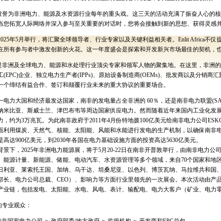
被誉为非洲电力、能源及水资源行业每年的重头戏。这三天的活动充满了振奋人心的核
当您拓宽人际网络并深入参与至关重要的对话时，您将会接触到新的思想、获得灵感
2025
年
5
月举行，将汇聚全球领导者、行业专家以及关键利益相关者。
Enlit Africa
不仅
在所有参与者中激发创新的火花。这一年度盛会是探索和开发新兴市场最佳的契机，
是非洲及全球电力、能源和水处理行业顶尖专家和领军人物的聚集地。在这里，非洲的
工
(EPC)
企业、独立电力生产者
(IPPs)
、原始设备制造商
(OEMs)
、批发商以及分销商汇
一个缔结有益合作、签订和颠覆行业未来的重大协议的重要场合。
一电力大国和经济最发达国家，南非的发电量占全非洲的
60
％，还是南非电力联盟
(S
纳米比亚、斯威士兰、津巴布韦等周边国家供应电力。然而随着近年来国内工业化发
力，约为
3
万兆瓦。为此南非政府于
2011
年
4
月份特地拨
100
亿美元给南非电力公司
ESK
面利用煤炭、天然气、核能、太阳能、风能和水能进行发电的生产机制，以确保南非
是高达
900
亿美元，到
2030
年各国在电力基础设施方面的投资高达
5630
亿美元。
背景下，
2025
年非洲电力能源展，将于
5
月
20-22
日在南非开普敦举行，由南非电力公
、能源计量、新能源、储能、电动汽车、水资源管理等多个领域，来自
70
个国家和地
日利亚、莱索托王国、加纳、乌干达、坦桑尼亚、以色列、博茨瓦纳、马拉维共和国
部长、电力公司总裁、
CEO
）、影响力等方面行业里领先的一次展会。本次活动由产
产业链，包括发电、太阳能、水电、风电、表计、输配电、电力大客户（矿业、电力
的专业观众：