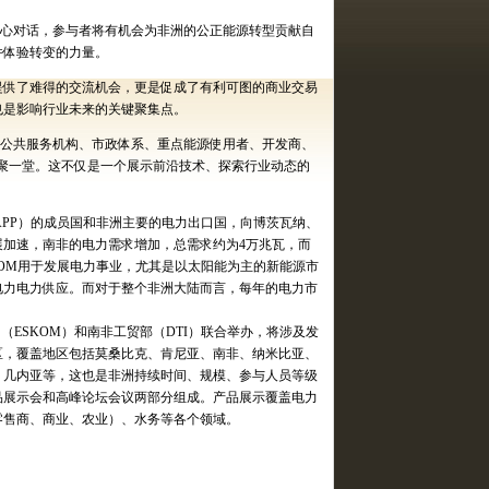
心对话，参与者将有机会为非洲的公正能源转型贡献自
并体验转变的力量。
提供了难得的交流机会，更是促成了有利可图的商业交易
也是影响行业未来的关键聚集点。
公共服务机构、市政体系、重点能源使用者、开发商、
聚一堂。这不仅是一个展示前沿技术、探索行业动态的
APP
）的成员国和非洲主要的电力出口国，向博茨瓦纳、
展加速，南非的电力需求增加，总需求约为
4
万兆瓦，而
OM
用于发展电力事业，尤其是以太阳能为主的新能源市
电力电力供应。而对于整个非洲大陆而言，每年的电力市
司（
ESKOM
）和南非工贸部（
DTI
）联合举办，将涉及发
区，覆盖地区包括莫桑比克、肯尼亚、南非、纳米比亚、
、几内亚等，这也是非洲持续时间、规模、参与人员等级
品展示会和高峰论坛会议两部分组成。产品展示覆盖电力
零售商、商业、农业）、水务等各个领域。