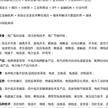
南非国家电力公司 ➢ 政府部委
/
地方政府 ➢ 监管机构 ➢ 开发商和
EPC
总包
业主 ➢ 顾问 ➢ 分析师 ➢ 工业和商业 ➢
IPP
➢ 金融机构 ➢ 行业代理
立金融机构 ➢ 初创企业及技术孵化项目 ➢ 服务和解决方案提供商 ➢ 媒体
及科研机构等
设备
：电厂电站设备、清洁发电技术、电厂节能环保；
：高压开关类：隔离开关、接地开关、断路器、熔断器、自动分断器、开关柜、真空
、油浸变压器、变压器组件；低压电器类：断路器、熔断器、接触器、开关柜、继电
器、绝缘子、电容器、电力金具、杆塔等；
产品
：电网调度管理，中低压电网配备产品，电气控制与自动化成套设备、配网自动
成产品、电力电子产品与技术；
费
：各种电力集中抄表
/
远程抄表系统、电表、交换器、电感器、控制器等；
监控
：红外热像仪、远程监测系统、绝缘监测系统、电缆故障定位系统、电力工业的
品
：高中低压变频器、高中低压变频调速技术及产品、高效智能节能装置、电机节电
备
：电建施工设备、线钳、断线设备、携带型短路接地线、液压钳、液压扭力扳手、
品和技术
：光伏组件、电池片、薄膜；电缆、连接器、接线盒、逆变器；光伏支架、