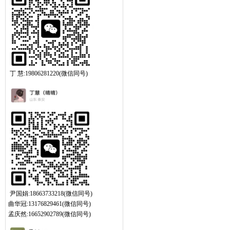
丁 慧:19806281220(微信同号)
尹国娟:18663733218(微信同号)
曲华冠:13176829461(微信同号)
孟庆然:16652902789(微信同号)