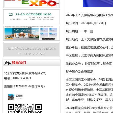
2025
年土耳其伊斯坦布尔国际工业
展出时间：
2025
年
05
月
28-31
日
展出周期：一年一届
展出地点：土耳其伊斯坦布尔展览
主办单位：德国汉诺威展览公司，
中区组展：北京华商力拓国际展览
联系我们
微信公众号：
外贸那点事，展会汇
展会简介及市场情况
北京华商力拓国际展览有限公司
电话：010-63346093
土耳其国际工业博览会（
WIN EUR
工业博览会。
2024
年展会展出面积
孟惜阳:13121082158(微信同号)
名观众到场参观洽谈。土耳其国际
来自
19
个国家的
108
多个代表团。这
斯、塞尔维亚、斯洛文尼亚、塔吉
2025
年展览会将以
360
度视角全方位