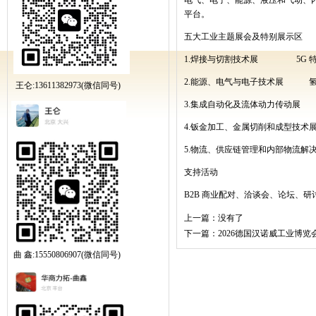
电气、电子、能源、液压和气动、
平台。
五大工业主题展会及特别展示区
1.
焊接与切割技术展
5G
2.
能源、电气与电子技术展
王仑:13611382973(微信同号)
3.
集成自动化及流体动力传动展
4.
钣金加工、金属切削和成型技术
5.
物流、供应链管理和内部物流解
支持活动
B2B
商业配对、洽谈会、论坛、研
上一篇：没有了
下一篇：
2026德国汉诺威工业博览
曲 鑫:15550806907(微信同号)