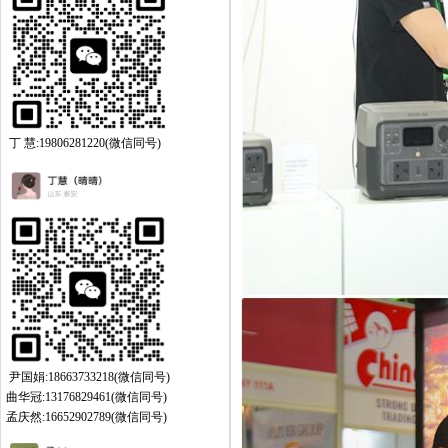
丁 慧:19806281220(微信同号)
尹国娟:18663733218(微信同号)
曲华冠:13176829461(微信同号)
孟庆然:16652902789(微信同号)