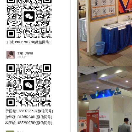
丁 慧:19806281220(微信同号)
尹国娟:18663733218(微信同号)
曲华冠:13176829461(微信同号)
孟庆然:16652902789(微信同号)