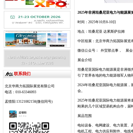
2025
年非洲坦桑尼亚电力与能源展
时间：
2025
年
10
月
8-10
日
地点：坦桑尼亚 达累斯萨拉姆
中区组展：北京华商力拓国际展览
微信公众号：
外贸那点事，
展会
展会介绍
坦桑尼亚国际电力能源展是非洲领
联系我们
引了世界各地的电力能源领军人物
2024
年坦桑尼亚国际电力能源展，
北京华商力拓国际展览有限公司
会。
电话：010-63346093
2025
年坦桑尼亚国际电力能源展将
孟惜阳:13121082158(微信同号)
刚果的几个区域贸易机构合作，届
展品范围
电站设备、电网建设、电力装置、
电机工程、电力供应和附件、电线