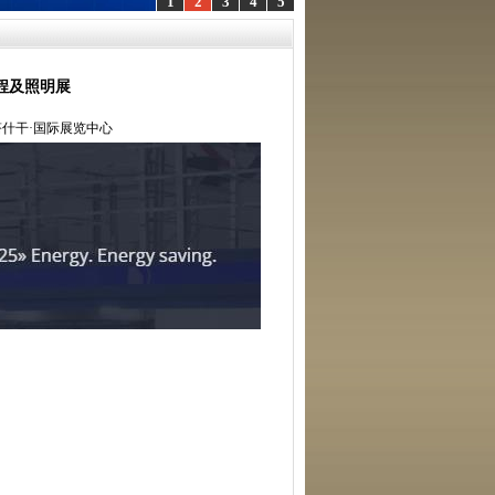
1
2
3
4
5
程及照明展
·塔什干·国际展览中心