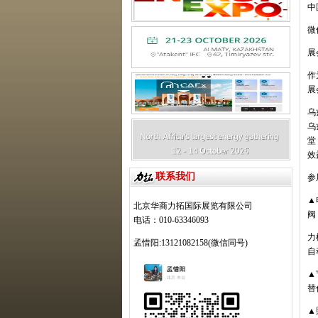
中
微
展
作
展
乌
乌
堂
效
联系我们
参
▲
北京华商力拓国际展览有限公司
阀
电话：010-63346093
力
孟惜阳:13121082158(微信同号)
自
▲
替
▲