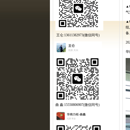
▲
气
▲
组
,
备
王仑:13611382973(微信同号)
20
华
曲 鑫:15550806907(微信同号)