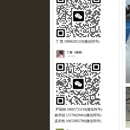
丁 慧:19806281220(微信同号)
尹国娟:18663733218(微信同号)
曲华冠:13176829461(微信同号)
孟庆然:16652902789(微信同号)