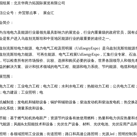
国组展：北京华商力拓国际展览有限公司
信公众号： 外贸那点事，
展会汇
会简介：
为当地电力及能源行业最领先最具影响力的展览会，行业内重量级的政府官员，国有
会是客户进入乌兹别克斯坦和中亚地区能源行业的最重要的途径之一。
兹别克斯坦电力能源、电力电气工程及照明展（
UzEnegryExpo
）是乌兹别克斯坦能源
兹别克斯坦电力能源、
可再生能源、电气工程展
UzEnergyExpo
，汇集行业专家、石油
，可以检查所有的市场报价、比较、选择和购买必要的设备。世界各国领导人和领先
益的解决方案、设计和技术领域的电气工程、能源和电力系统、节约能源、电缆和电
展范围：
电力工程：工业电力工程；电力工程；水利水电工程；热能动力工程；公共电力工程
；电力建设；工业照明；电
机械制造；发电机和辅助设备；锅炉和辅助设备；柴油发动机和柴油发电机；热交换
动化系统；测量系统和设备。
节能：基于燃气轮机热电联产；资源节约设备有效使用燃料；热量和电力供应热量和
代能源；风能
&
太阳能技术和设备；光伏生产设备、材料、光伏电池、光伏应用产品
照明：各领域照明工业设施；街道照明；路口和高速公路照明；光源
,led
；照明控制系