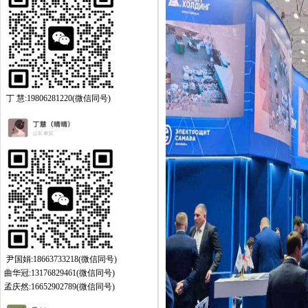
丁 慧:19806281220(微信同号)
尹国娟:18663733218(微信同号)
曲华冠:13176829461(微信同号)
孟庆然:16652902789(微信同号)