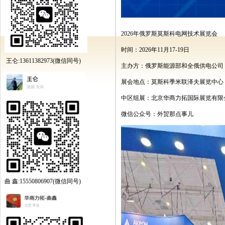
2026
年俄罗斯莫斯科电网技术展览会
时间：
2026
年
11
月
17-19
日
王仑:13611382973(微信同号)
主办方：俄罗斯能源部和全俄供电公司
展会地点：
莫斯科季米联泽夫展览中心
中区组展：北京华商力拓国际展览有限
微信公众号：外贸那点事儿
曲 鑫:15550806907(微信同号)