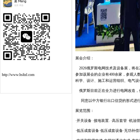
展会介绍：
2026
俄罗斯电网技术及设备展，将在
参加该展会的企业有
400
余家，参观人
http://www.hsltzl.com
科学、设计、施工和运营组织、电气设
俄罗斯目前正在全力进行电网改造，
同意以中方银行出口信贷的形式进
展览范围：
·开关设备
·
接地装置
. ·
高压套管
·
机油
·低压成套设备·低压成套设备·无功补偿