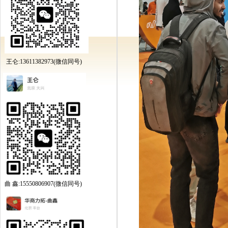
王仑:13611382973(微信同号)
曲 鑫:15550806907(微信同号)