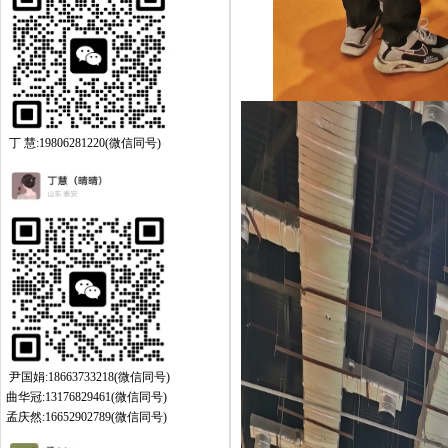
丁 慧:19806281220(微信同号)
尹国娟:18663733218(微信同号)
曲华冠:13176829461(微信同号)
孟庆然:16652902789(微信同号)