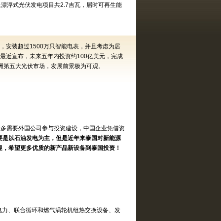
上漂浮式光伏发电项目共
2.7
吉瓦，届时可再生能
，安装超过
1500
万只智能电表，并且考虑为居
最近宣布，未来五年内投资约
100
亿美元，完成
洲第五大光伏市场，发展前景极为可观。
大多需要外国公司参与投资建设，中国企业凭借资
要是以石油发电为主，但是近年来泰国对新能源
迎，希望更多优质的新产品新设备到泰国投资！
电力、联合循环和燃气涡轮机组热交换设备、发