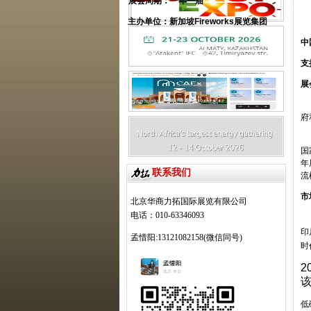
展会周期
：一
年一届
主办单位：
新加坡
Fireworks
展览集团
中
支
展
府
国
年
联系我们
流
市
北京华商力拓国际展览有限公司
电话：010-63346093
印
孟惜阳:13121082158(微信同号)
时
2
低