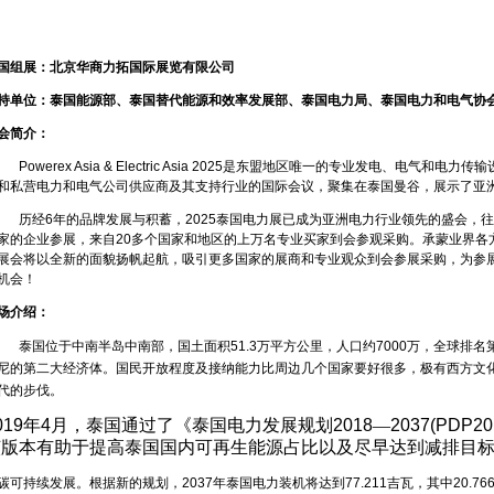
国组展
：
北京华商力拓国际展览有限公司
持单位：泰国能源部、泰国替代能源和效率发展部、泰国电力局、泰国电力和电气协
会简介
：
Powerex Asia & Electric Asia 2025
是东盟地区唯一的专业发电、电气和电力传输
和私营电力和电气公司供应商及其支持行业的国际会议，聚集在泰国曼谷，展示了亚
历经
6
年的品牌发展与积蓄，
2025
泰国电力展已成为亚洲电力行业领先的盛会，往
家的企业参展，来自
20
多个国家和地区的上万名专业买家到会参观采购。承蒙业界各
展会将以全新的面貌扬帆起航，吸引更多国家的展商和专业观众到会参展采购，为参展
机会！
场介绍：
泰国位于中南半岛中南部，国土面积
51.3
万平方公里，人口约
7000
万，全球排名
尼的第二大经济体。国民开放程度及接纳能力比周边几个国家要好很多，极有西方文
代的步伐。
019
年
4
月，泰国通过了《泰国电力发展规划
2018
—
2037(PDP20
该版本有助于提高泰国国内可再生能源占比以及尽早达到减排目
碳可持续发展。根据新的规划，
2037
年泰国电力装机将达到
77.211
吉瓦，其中
20.76