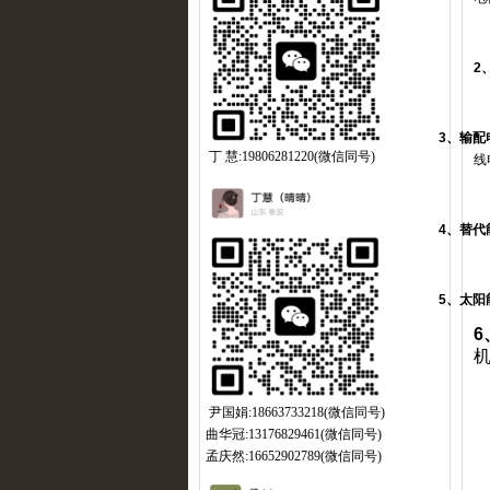
2
3
、输配
丁 慧:19806281220(微信同号)
线
4
、替代
5
、太阳
6
尹国娟:18663733218(微信同号)
曲华冠:13176829461(微信同号)
孟庆然:16652902789(微信同号)