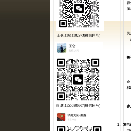
容
源
民
王仑:13611382973(微信同号)
一
投
金
和
曲 鑫:15550806907(微信同号)
参
1
、发电
电