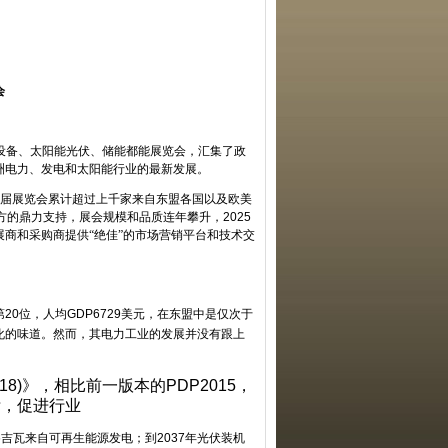
会
设备、太阳能光伏、储能都能展览会，汇集了政
洲电力、发电和太阳能行业的最新发展。
届展览会累计超过上千家来自东盟各国以及欧美
方的鼎力支持，展会规模和品质连年攀升，
2025
商和采购商提供“绝佳”的市场营销平台和技术交
第
20
位，人均
GDP6729
美元，在东盟中是仅次于
化的味道。然而，其电力工业的发展并没有跟上
18)
》，相比前一版本的
PDP2015
，
标，促进行业
6
吉瓦来自可再生能源发电；到
2037
年光伏装机