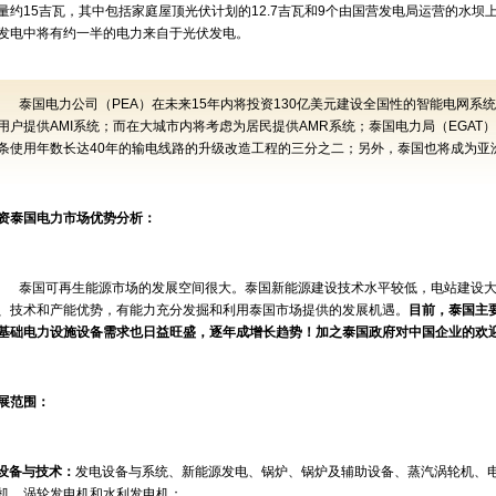
量约
15
吉瓦，其中包括家庭屋顶光伏计划的
12.7
吉瓦和
9
个由国营发电局运营的水坝
发电中将有约一半的电力来自于光伏发电。
泰国电力公司（
PEA
）在未来
15
年内将投资
130
亿美元建设全国性的智能电网系统
用户提供
AMI
系统；而在大城市内将考虑为居民提供
AMR
系统；泰国电力局（
EGAT
）
条使用年数长达
40
年的输电线路的升级改造工程的三分之二；另外，泰国也将成为亚
资泰国电力市场优势分析：
泰国可再生能源市场的发展空间很大。泰国新能源建设技术水平较低，电站建设
、技术和产能优势，有能力充分发掘和利用泰国市场提供的发展机遇。
目前，泰国主
基础电力设施设备需求也日益旺盛，逐年成增长趋势！加之泰国政府对中国企业的欢
展范围：
设备与技术：
发电设备与系统、新能源发电、锅炉、锅炉及辅助设备、蒸汽涡轮机、
机、涡轮发电机和水利发电机；