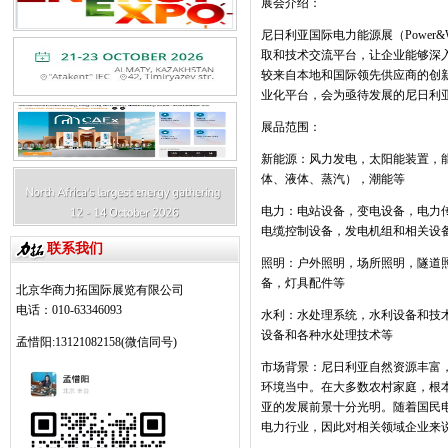
展会介绍：
尼日利亚国际电力能源展（
Power&
取和技术交流平台，让企业能够深
较来自本地和国际领先供应商的创
业化平台，会为亟待发展的尼日利
展品范围：
新能源：风力发电，太阳能装置，
体、液体、蒸汽），潮能等
电力：电站设备，变电设备，电力
电缆控制设备，发电机组和相关设
联系我们
照明：户外照明，场所照明，隧道
备，灯具配件等
北京华商力拓国际展览有限公司
电话：010-63346093
水利：水处理系统，水利设备和技
设备和各种水处理技术等
孟惜阳:13121082158(微信同号)
市场背景：尼日利亚自然资源丰富
环境当中。在大多数农村家庭，根
亚的发展前景十分光明。随着国民
电力行业，因此对相关领域企业来