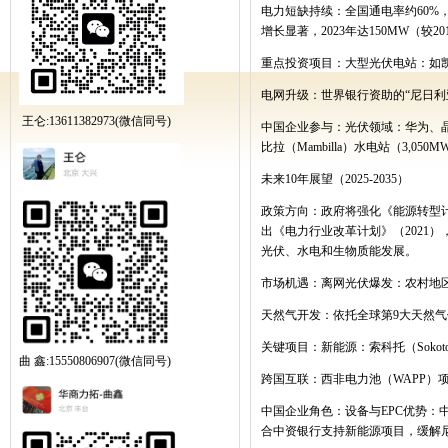
电力短缺持续：全国通电率约
60%
增长显著，
2023
年达
150MW
（较
20
重点投资项目：大型光伏电站：如
电网升级：世界银行资助的“尼日利
王仑:13611382973(微信同号)
中国企业参与：光伏领域：华为、
比拉（
Mambilla
）水电站（
3,050M
未来
10
年展望（
2025-2035
）
政策方向：政府将强化《能源转型
出《电力行业改革计划》（
2021
）
光伏、水电和生物质能发展。
市场机遇：离网光伏爆发：农村地
天然气开发：依托全球第
9
大天然气
关键项目：新能源：索科托（
Sokot
曲 鑫:15550806907(微信同号)
跨国互联：西非电力池（
WAPP
）
中国企业角色：设备与
EPC
优势：
合中资银行支持新能源项目，缓解