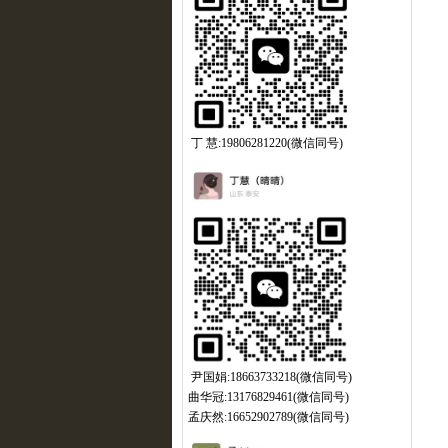
丁 慧:19806281220(微信同号)
尹国娟:18663733218(微信同号)
曲华冠:13176829461(微信同号)
孟庆然:16652902789(微信同号)