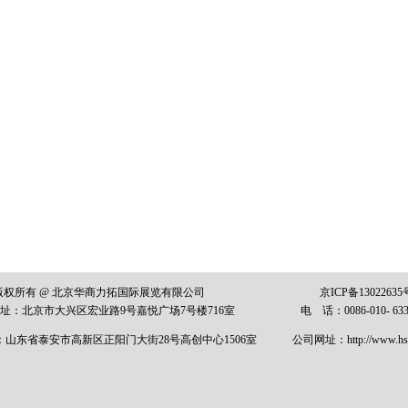
版权所有 @ 北京华商力拓国际展览有限公司
京ICP备13022635
址：
北京市大兴区宏业路
9
号嘉悦广场7
号楼
716
室
电 话：0086-010-
63
：山东省泰安市高新区正阳门大街
28
号高创中心
1506
室
公司网址：
http://
www.hsl