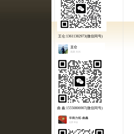
王仑:13611382973(微信同号)
曲 鑫:15550806907(微信同号)