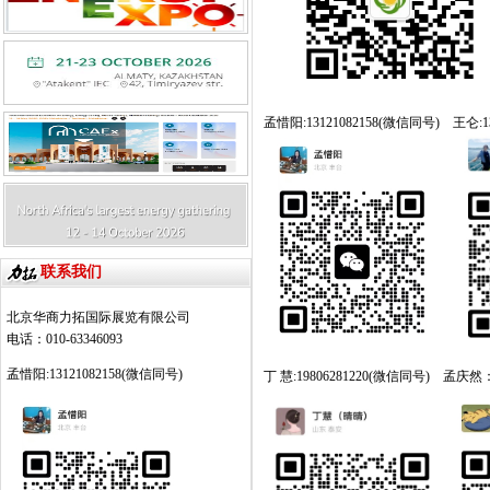
孟惜阳:13121082158(微信同号) 王仑:13
联系我们
北京华商力拓国际展览有限公司
电话：010-63346093
孟惜阳:13121082158(微信同号)
丁 慧:19806281220(微信同号) 孟庆然：