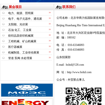
展会项目
联系我们
电力、能源、照明展
公司名称：北京华商力拓国际展览有限
电子、电子元器件、通讯展
太阳能、光伏展
Beijing Huashang Rio Tinto International 
石油 化工、工业展
地 址：北京市大兴区宏业路9号院嘉悦广
纺织品及纺织机械展
邮 编：100162
工程机械、矿山机械展
电 话： 010-63346093
医疗器械展
传 真： 010-63346093
机械制造、工业传动展展
山东招展部
管道 泵阀 水处理展
E-mail :
hsltzl@126.com
网 址：
http://www.hsltzl.com
公众号：外贸那点事儿