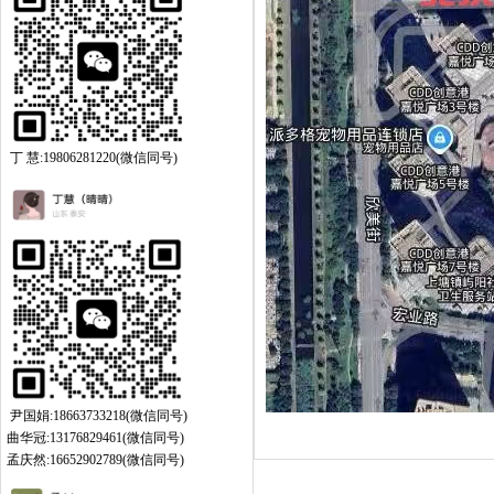
丁 慧:19806281220(微信同号)
尹国娟:18663733218(微信同号)
曲华冠:13176829461(微信同号)
孟庆然:16652902789(微信同号)