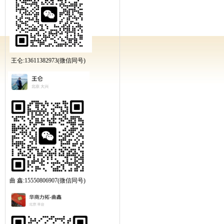
王仑:13611382973(微信同号)
曲 鑫:15550806907(微信同号)