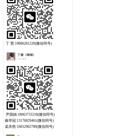
丁 慧:19806281220(微信同号)
尹国娟:18663733218(微信同号)
曲华冠:13176829461(微信同号)
孟庆然:16652902789(微信同号)