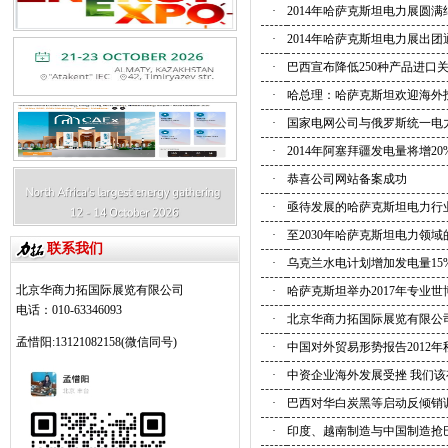
·
2014年哈萨克斯坦电力展圆满
·
2014年哈萨克斯坦电力展出团
·
巴西宣布降低250种产品进口
·
哈总理：哈萨克斯坦欢迎海外
·
国家电网公司与俄罗斯统一电
·
2014年阿塞拜疆发电量将增20%
·
恭喜公司网站备案成功
·
亟待发展的哈萨克斯坦电力行
·
至2030年哈萨克斯坦电力领域
联系我们
·
乌克兰水电计划增加发电量15
北京华商力拓国际展览有限公司
·
哈萨克斯坦举办2017年专业世
电话：010-63346093
·
北京华商力拓国际展览有限公
孟惜阳:13121082158(微信同号)
·
中国对外贸易形势报告2012年
·
中资企业海外发展受挫 我们
·
巴西对华白炭黑等启动反倾销
·
印度、越南制造与中国制造抢