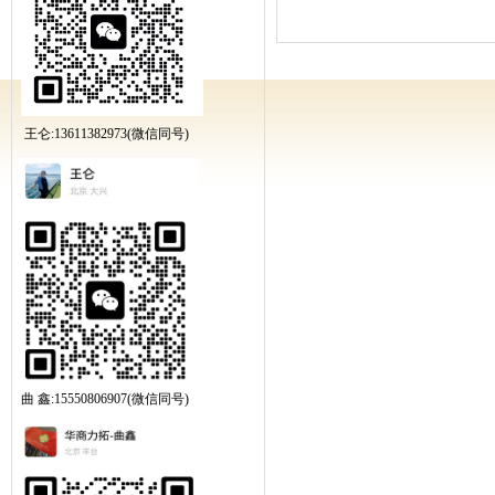
王仑:13611382973(微信同号)
曲 鑫:15550806907(微信同号)