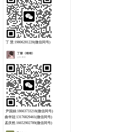
丁 慧:19806281220(微信同号)
尹国娟:18663733218(微信同号)
曲华冠:13176829461(微信同号)
孟庆然:16652902789(微信同号)