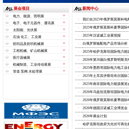
展会项目
新闻中心
电力、能源、照明展
·
我们在2025年俄罗斯莫斯科
电子、电子元器件、通讯展
·
2025年俄罗斯莫斯科夏季国
太阳能、光伏展
·
2025年汉诺威工业展现报
石油 化工、工业展
·
白俄罗斯输配电产品市场分析
纺织品及纺织机械展
工程机械、矿山机械展
·
2025年哈萨克斯坦国际电力
医疗器械展
·
2026年第30届白俄罗斯明斯克
机械制造、工业传动展展
·
2025年墨西哥国际电力电工
管道 泵阀 水处理展
·
2025年土耳其伊斯坦布尔国际
·
2025年南非国际电力能源展览
·
2026年乌兹别克斯坦国际电
·
2026年俄罗斯莫斯科夏季国
·
2026年德国汉诺威工业博览会
·
2026年展会计划
·
哈萨克斯坦政府为光伏可再生能