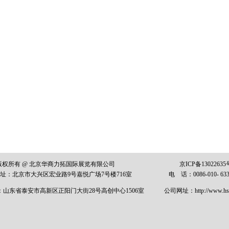
版权所有 @ 北京华商力拓国际展览有限公司
京ICP备13022635
址：
北京市大兴区宏业路
9
号嘉悦广场7
号楼
716
室
电 话：0086-010-
63
：山东省泰安市高新区正阳门大街
28
号高创中心
1506
室
公司网址：
http://
www.hsl