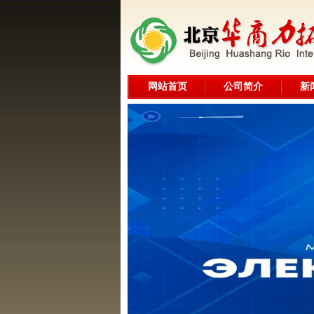
网站首页
公司简介
新