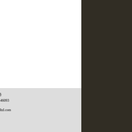
号
346093
tzl.com