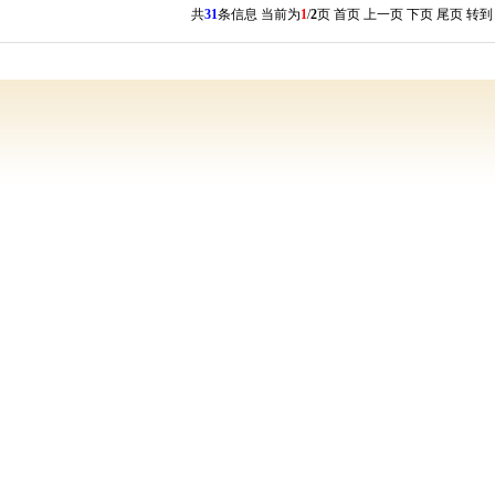
共
31
条信息 当前为
1
/
2
页
首页 上一页
下页
尾页
转到