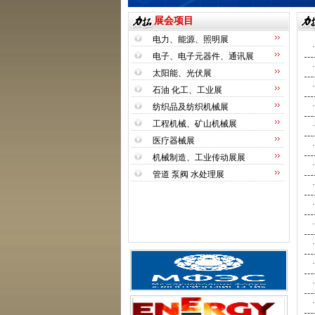
展会项目
电力、能源、照明展
·
电子、电子元器件、通讯展
·
太阳能、光伏展
·
石油 化工、工业展
·
纺织品及纺织机械展
工程机械、矿山机械展
·
医疗器械展
·
机械制造、工业传动展展
·
管道 泵阀 水处理展
·
·
·
·
·
·
·