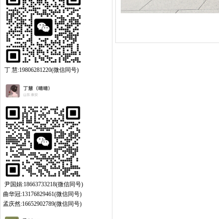
丁 慧:19806281220(微信同号)
尹国娟:18663733218(微信同号)
曲华冠:13176829461(微信同号)
孟庆然:16652902789(微信同号)