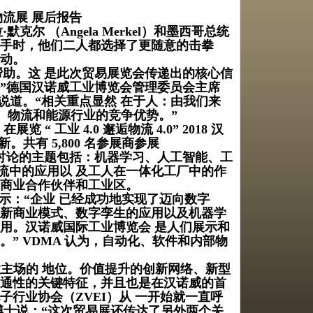
际物流展 展后报告
默克尔 （Angela Merkel）和墨西哥总统
器人握手时，他们二人都选择了更随意的击拳
互动。
助。这 是此次贸易展览会传递出的核心信
”德国汉诺威工业博览会管理委员会主席
 结束时这样说道。“相关重点显然 在于人：由我们来
业、物流和能源行业的竞争优势。”
 工业 4.0 邂逅物流 4.0” 2018 汉
。共有 5,800 名参展商参展
上激烈讨论的主题包括：机器学习、人工智能、工
内部物流中的应用以 及工人在一体化工厂中的作
的商业合作伙伴和工业区。
ann 表示：“企业 已经成功地实现了迈向数字
的新商业模式、数字孪生的应用以及机器学
用。汉诺威国际工业博览会 是人们展示和
” VDMA 认为，自动化、软件和内部物
性主场的 地位。价值提升的创新网络、新型
连通性的关键特征，并且也是在汉诺威的首
行业协会（ZVEI）从 一开始就一直呼
bach 博士说：“这次贸易展还传达了另外两个关