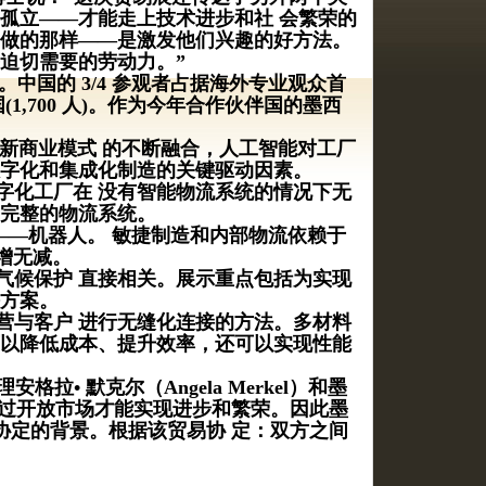
孤立——才能走上技术进步和社 会繁荣的
 做的那样——是激发他们兴趣的好方法。
迫切需要的劳动力。”
0％。中国的 3/4 参观者占据海外专业观众首
和美国(1,700 人)。作为今年合作伙伴国的墨西
其他新商业模式 的不断融合，人工智能对工厂
数字化和集成化制造的关键驱动因素。
数字化工厂在 没有智能物流系统的情况下无
和完整的物流系统。
——机器人。 敏捷制造和内部物流依赖于
有增无减。
气候保护
直接相关。展示重点包括为实现
方案。
营与客户
进行无缝化连接的方法。多材料
以降低成本、提升效率，还可以实现性能
• 默克尔（Angela Merkel）和墨
为只有通过开放市场才能实现进步和繁荣。因此墨
易协定的背景。根据该贸易协 定：双方之间