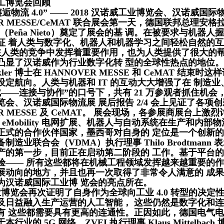
威工博览会回顾
0 邂逅物流 4.0” —— 2018 汉诺威工业博览会、汉诺威国
R MESSE/CeMAT 联合展会第一天，德国联邦总理安格拉·
（Peña Nieto）奠定了展会的基 调。在被要求与机
征 着人类与数字化、机器人和机器学习之间轻松自然的
在人类的竞争中发挥着重要作用，也为人类提供了很大的帮
凸显了汉诺威作为行业数字化转 型的全球性热点的地位。
Köckler 博士在 HANNOVER MESSE 和 CeMAT
设定航向。人类与机器和 IT 的互动大大增强了在 制造
——连接与协作”的口号下，共有 21 万参观者抓住机会，在展览 “
会、汉诺威国际物流展 展后报告 2/4 会上见证了各项创新
ER MESSE 及 CeMAT。 展会现场，各参展商展台
台、eMobility 电网扩展、机器人与自动系统在生产和
正式的合作伙伴国家，墨西哥对自身的 定位是一个创新
备制造业联合会（
VDMA）执行理事 Thilo Brodtm
产的第一步，目前正在启动第二阶段的 工作。基于平台
验—— 所有这些都将在机械工程领域发挥越来越重要的作
展动向的地方，并且也再一次取得了非常令人满意的 成果。
为汉诺威国际工业博 览会的亮点所在。
业博览会再次证明了自身作为全球向工业 4.0 转型的决定
及日益融入生产运营的人工智能， 这些仍然是数字化和
有 这些都需要具有更高的连通性。正因如此，德国电气电子
行业的 5G 网络，ZVEI 执行理事 Klaus Mittel