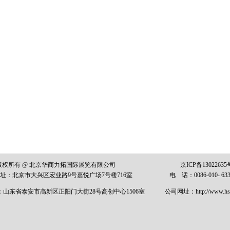
版权所有 @ 北京华商力拓国际展览有限公司
京ICP备13022635
址：
北京市大兴区宏业路
9
号嘉悦广场7
号楼
716
室
电 话：0086-010-
63
：山东省泰安市高新区正阳门大街
28
号高创中心
1506
室
公司网址：
http://
www.hsl