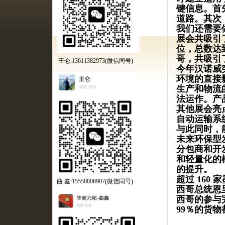
键信息。首
道路。其次
我们还需要
展会共吸引
位，总数达到 
哥，共吸引了
王仑:13611382973(微信同号)
今年汉诺威
环境的直接
生产和物流
法运作。产
其他展会亮
自动运输系
与此同时，
未来环保型
分包商和开
和轻量化的
的提升。
超过
160 
曲 鑫:15550806907(微信同号)
西哥总统恩里
西哥的参与
99％的货