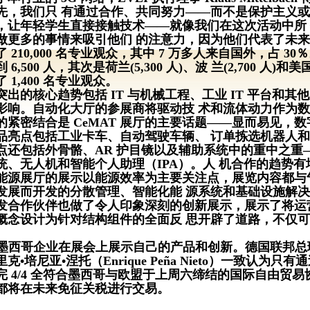
先，我们只 有通过合作、共同努力——而不是保护主义或
，让年轻学生直接接触技术——就像我们在这次活动中所
做更多的事情来吸引他们 的注意力，因为他们代表了未来
了
210,000 名专业观众，其中 7 万多人来自国外，占 3
6,500 人，其次是荷兰(5,300 人)、波 兰(2,700 人)
 1,400 名专业观众。
突出的核心趋势包括
IT 与机械工程、工业 IT 平台和
影响。自动化大厅的参展商将驱动技 术和流体动力作为
的紧密结合是
CeMAT 展厅的主要话题——显而易见，
品亮点包括工业卡车、自动驾驶车辆、 订单拣选机器人
点还包括外骨骼、
AR 护目镜以及辅助系统中的重中之重
统、无人机和智能个人助理（IPA）。人 机合作的趋势
能源展厅的展示以能源效率为主要关注点，展览内容都与
发展而开发的分散管理、智能化能
源系统和基础设施解决
发合作伙伴也做了令人印象深刻的创新展示，展示了将运
概念设计为针对结构组件的全面反
思开辟了道路，不仅可
家墨西哥企业在展会上展示自己的产品和创新。德国联邦总理安格拉
克•培尼亚•涅托（Enrique Peña Nieto）一致认
完 4/4 全符合墨西哥与欧盟于上周六缔结的国际自由贸
物都将在未来免征关税进行交易。