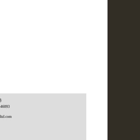
号
346093
tzl.com