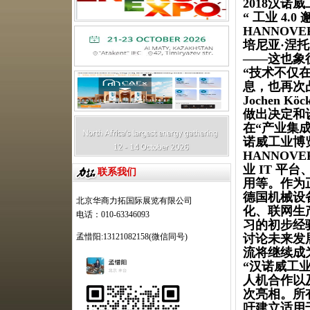
2018汉诺
“ 工业 4.
HANNOVE
培尼亚·涅托
——这也象
“技术不仅
息，也再次
Jochen 
做出决定和
在
“产业集成
诺威工业博览
HANNOV
业 IT 平
联系我们
用等。作为
德国机械设
北京华商力拓国际展览有限公司
化、联网生
电话：010-63346093
习的初步经
讨论未来发
孟惜阳:13121082158(微信同号)
流将继续成
“汉诺威工
人机合作以
次亮相。所
吁建立适用于本