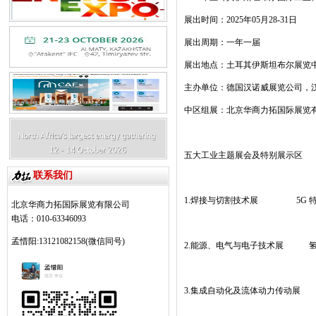
展出时间：
2025
年
05
月
28-31
日
展出周期：一年一届
展出地点：土耳其伊斯坦布尔展览
主办单位：德国汉诺威展览公司，
中区组展：北京华商力拓国际展览
五大工业主题展会及特别展示区
联系我们
1.
焊接与切割技术展
5G
北京华商力拓国际展览有限公司
电话：010-63346093
孟惜阳:13121082158(微信同号)
2.
能源、电气与电子技术展
3.
集成自动化及流体动力传动展