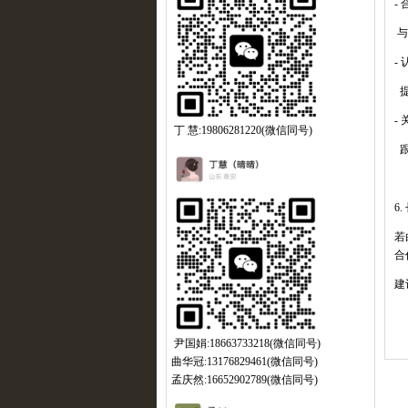
-
与
-
-
丁 慧:19806281220(微信同号)
6.
若
合
建
尹国娟:18663733218(微信同号)
曲华冠:13176829461(微信同号)
孟庆然:16652902789(微信同号)