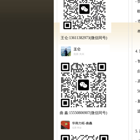
-
-
王仑:13611382973(微信同号)
4.
-
-
5
-
曲 鑫:15550806907(微信同号)
5.