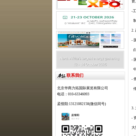
资
-
2.
-
-
联系我们
-
北京华商力拓国际展览有限公司
电话：010-63346093
孟惜阳:13121082158(微信同号)
3.
-
大