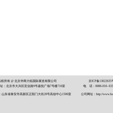
版权所有 @ 北京华商力拓国际展览有限公司
京ICP备13022635
址：
北京市大兴区宏业路
9
号嘉悦广场7
号楼
716
室
电 话：0086-010-
63
：山东省泰安市高新区正阳门大街
28
号高创中心
1506
室
公司网址：
http://
www.hsl