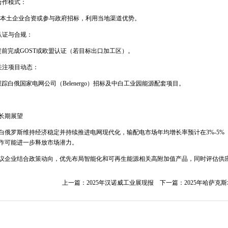
合作模式：
本土企业合资或参与政府招标，利用当地渠道优势。
认证与合规：
提前完成
GOST
或欧盟认证（若目标出口加工区）。
关注项目动态：
跟踪白俄国家电网公司（
Belenergo
）招标及中白工业园能源配套项目。
长期展望
白俄罗斯维持经济稳定并持续推进电网现代化，输配电市场年均增长率预计在
3%-5%
作可能进一步释放市场潜力。
议企业结合政策动向，优先布局智能化和可再生能源相关高附加值产品，同时评估供
上一篇：
2025年汉诺威工业展现报
下一篇：
2025年哈萨克