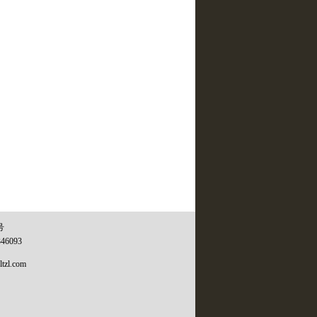
号
346093
tzl.com