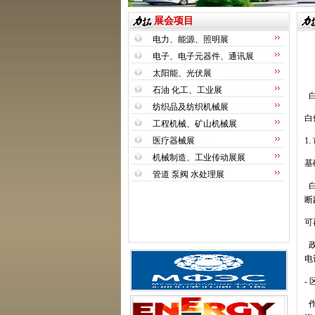
展会项目
电力、能源、照明展
电子、电子元器件、通讯展
太阳能、光伏展
石油 化工、工业展
纺织品及纺织机械展
白
工程机械、矿山机械展
医疗器械展
1.
机械制造、工业传动展展
基
管道 泵阀 水处理展
断
可
电
-