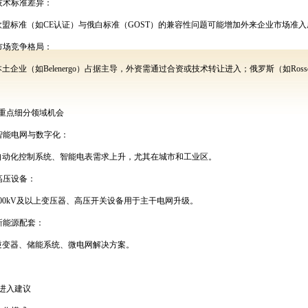
技术标准差异：
欧盟标准（如
CE
认证）与俄白标准（
GOST
）的兼容性问题可能增加外来企业市场准入
市场竞争格局：
本土企业（如
Belenergo
）占据主导，外资需通过合资或技术转让进入；俄罗斯（如
Rosse
重点细分领域机会
智能电网与数字化：
自动化控制系统、智能电表需求上升，尤其在城市和工业区。
高压设备：
00kV
及以上变压器、高压开关设备用于主干电网升级。
新能源配套：
逆变器、储能系统、微电网解决方案。
进入建议