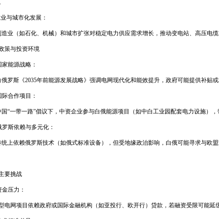
。
工业与城市化发展：
制造业（如石化、机械）和城市扩张对稳定电力供应需求增长，推动变电站、高压电缆
政策与投资环境
国家能源战略：
白俄罗斯《
2035
年前能源发展战略》强调电网现代化和能效提升，政府可能提供补贴或
国际合作项目：
中国
“一带一路”倡议下，中资企业参与白俄能源项目（如中白工业园配套电力设施）
俄罗斯依赖与多元化：
传统上依赖俄罗斯技术（如俄式标准设备），但受地缘政治影响，白俄可能寻求与欧盟
主要挑战
资金压力：
型电网项目依赖政府或国际金融机构（如亚投行、欧开行）贷款，若融资受限可能延