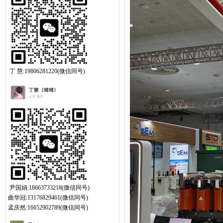
丁 慧:19806281220(微信同号)
尹国娟:18663733218(微信同号)
曲华冠:13176829461(微信同号)
孟庆然:16652902789(微信同号)