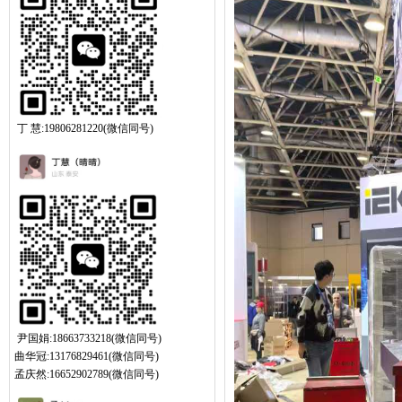
丁 慧:19806281220(微信同号)
尹国娟:18663733218(微信同号)
曲华冠:13176829461(微信同号)
孟庆然:16652902789(微信同号)